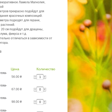
екоративное Ламела Магнолия,
кой
етров прекрасно подойдут для
здания красочных композиций.
метра подходят для герани,
 растений.
 20 см подойдут для драцены,
ума, фикуса и т.д.
тельно отличаться в зависимости от
итора.
й
Цена
Количество
етло-
56.00
₴
етло-
67.00
₴
етло-
98.00
₴
етло-