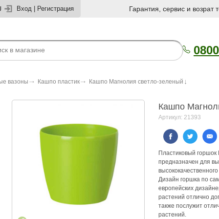
U
Вход
|
Регистрация
Гарантия, сервис и возрат 
0800
ые вазоны
Кашпо пластик
Кашпо Магнолия светло-зеленый
Кашпо Магнол
Артикул: 21393
Пластиковый горшок 
предназначен для вы
высококачественного
Дизайн горшка по с
европейских дизайнер
растений отлично до
также послужит отли
растений.