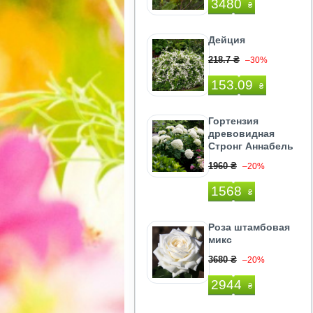
3480
₴
Дейция
218.7 ₴
–30%
153.09
₴
Гортензия
древовидная
Стронг Аннабель
1960 ₴
–20%
1568
₴
Роза штамбовая
микс
3680 ₴
–20%
2944
₴