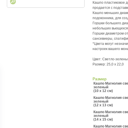
Кашпо пластиковое д
продается с подстав
Кашпо меньших диам
подоконника, для со
Горшки большего диа
небольших вьющихся
Горшки диаметром от
сансевиеры, спатифил
*Цвета могут незначи
настроек вашего мон
Цвет: Светло-зелены
Размер: 25,0 х 22,0
Размер
Кашпо Магнолия св
зеленый
(10 x 12 см)
Кашпо Магнолия св
зеленый
(12 x 13 см)
Кашпо Магнолия св
зеленый
(14 x 15 см)
Кашпо Магнолия св