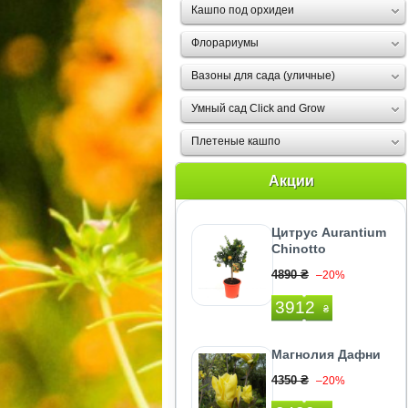
Кашпо под орхидеи
Флорариумы
Вазоны для сада (уличные)
Умный сад Click and Grow
Плетеные кашпо
Акции
Цитрус Аurantium
Chinotto
4890 ₴
–20%
3912
₴
Магнолия Дафни
4350 ₴
–20%