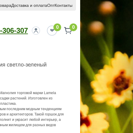
товара
Доставка и оплата
Опт
Контакты
0
0
-306-307
ия светло-зеленый
Магнолия торговой марки Lamela
садки растений. Изготовлен из
 пластика.
амым последним модным тенденциям
ов и архитекторов. Такой горшок для
полнит и украсит любой интерьер, а
чным жилищем для разных видов