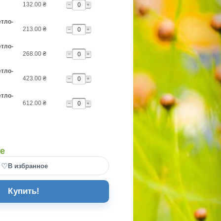
132.00
₴
етло-
213.00
₴
етло-
268.00
₴
етло-
423.00
₴
етло-
612.00
₴
де
♡
В избранное
Купить!