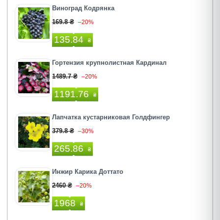
Виноград Кодрянка
169.8 ₴
–20%
135.84
₴
Гортензия крупнолистная Кардинал
1489.7 ₴
–20%
1191.76
₴
Лапчатка кустарниковая Голдфингер
379.8 ₴
–30%
265.86
₴
Инжир Карика Доттато
2460 ₴
–20%
1968
₴