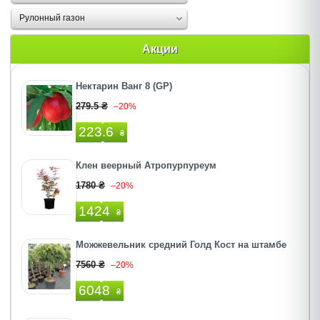
Рулонный газон
Акции
Нектарин Ванг 8 (GP)
279.5 ₴
–20%
223.6
₴
Клен веерный Атропурпуреум
1780 ₴
–20%
1424
₴
Можжевельник средний Голд Кост на штамбе
7560 ₴
–20%
6048
₴