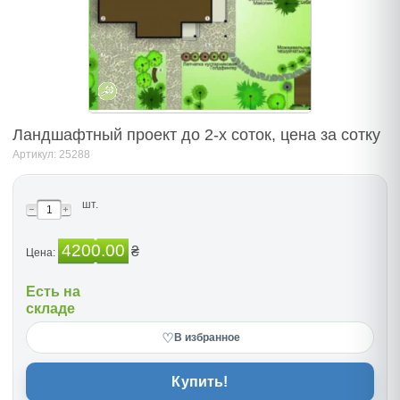
Ландшафтный проект до 2-х соток, цена за сотку
Артикул: 25288
шт.
4200.00
₴
Цена:
Есть на
складе
♡
В избранное
Купить!