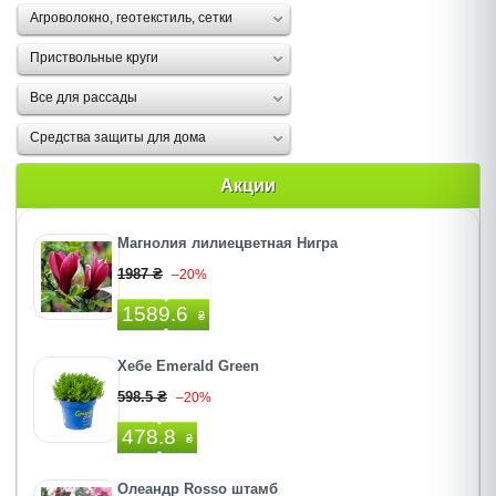
Агроволокно, геотекстиль, сетки
Приствольные круги
Все для рассады
Средства защиты для дома
Акции
Магнолия лилиецветная Нигра
1987 ₴
–20%
1589.6
₴
Хебе Emerald Green
598.5 ₴
–20%
478.8
₴
Олеандр Rosso штамб