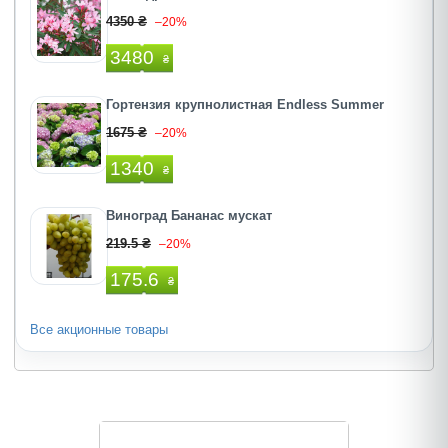
4350 ₴
–20%
3480
₴
Гортензия крупнолистная Endless Summer
1675 ₴
–20%
1340
₴
Виноград Бананас мускат
219.5 ₴
–20%
175.6
₴
Все акционные товары