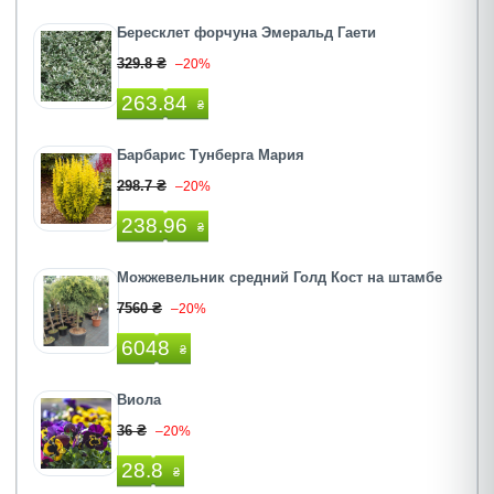
Бересклет форчуна Эмеральд Гаети
329.8 ₴
–20%
263.84
₴
Барбарис Тунберга Мария
298.7 ₴
–20%
238.96
₴
Можжевельник средний Голд Кост на штамбе
7560 ₴
–20%
6048
₴
Виола
36 ₴
–20%
28.8
₴