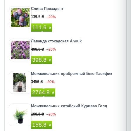
Слива Президент
139.5 ₴
–20%
111.6
₴
Лаванда стэхадская Anouk
498.5 ₴
–20%
398.8
₴
Можжевельник прибрежный Блю Пасифик
3456 ₴
–20%
2764.8
₴
Можжевельник китайский Куривао Голд
198.5 ₴
–20%
158.8
₴