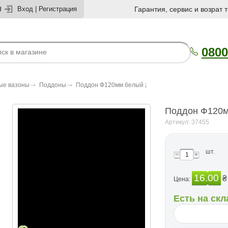
U
Вход
|
Регистрация
Гарантия, сервис и возрат 
0800
ые вазоны
Поддоны
Поддон Ф120мм белый
Поддон Ф120м
Артикул: 37455
шт.
16.00
₴
Цена:
Есть на скл