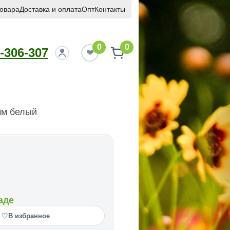
товара
Доставка и оплата
Опт
Контакты
0
0
-306-307
м белый
аде
♡
В избранное