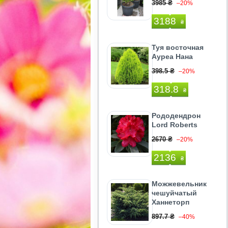
3985 ₴
–20%
3188
₴
Туя восточная
Ауреа Нана
398.5 ₴
–20%
318.8
₴
Рододендрон
Lord Roberts
2670 ₴
–20%
2136
₴
Можжевельник
чешуйчатый
Ханнеторп
897.7 ₴
–40%