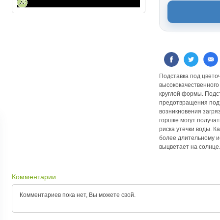
Подставка под цвето
высококачественного
круглой формы. Подс
предотвращения подт
возникновения загря
горшке могут получат
риска утечки воды. К
более длительному и
выцветает на солнце
Комментарии
Комментариев пока нет, Вы можете
свой.