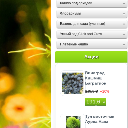
Кашпо под орхидеи
Флорариумы
Вазоны для сада (уличные)
Умный сад Click and Grow
Плетеные кашпо
Акции
Виноград
Кишмиш
Багратион
239.5 ₴
–20%
191.6
₴
Туя восточная
Ауреа Нана