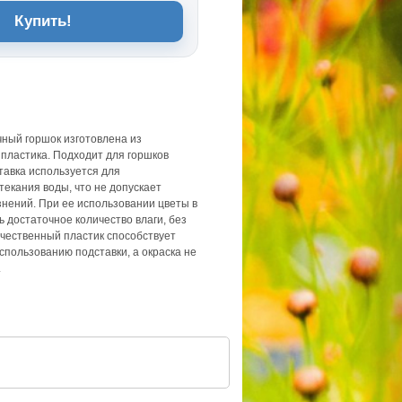
Купить!
чный горшок изготовлена из
 пластика. Подходит для горшков
тавка используется для
екания воды, что не допускает
знений. При ее использовании цветы в
ь достаточное количество влаги, без
ачественный пластик способствует
спользованию подставки, а окраска не
.