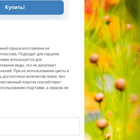
Купить!
чный горшок изготовлена из
 пластика. Подходит для горшков
тавка используется для
екания воды, что не допускает
знений. При ее использовании цветы в
ь достаточное количество влаги, без
ачественный пластик способствует
спользованию подставки, а окраска не
.