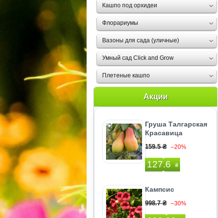
Кашпо под орхидеи
Флорариумы
Вазоны для сада (уличные)
Умный сад Click and Grow
Плетеные кашпо
Акции
Груша Талгарская
Красавица
159.5 ₴
–20%
127.6
₴
Кампсис
998.7 ₴
–30%