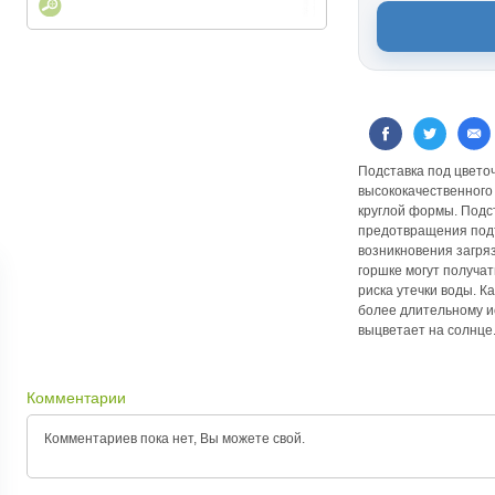
Подставка под цвето
высококачественного
круглой формы. Подс
предотвращения подт
возникновения загря
горшке могут получат
риска утечки воды. К
более длительному и
выцветает на солнце
Комментарии
Комментариев пока нет, Вы можете
свой.