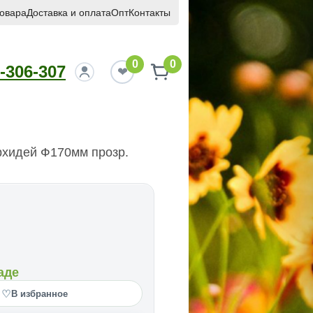
товара
Доставка и оплата
Опт
Контакты
0
0
-306-307
рхидей Ф170мм прозр.
аде
♡
В избранное