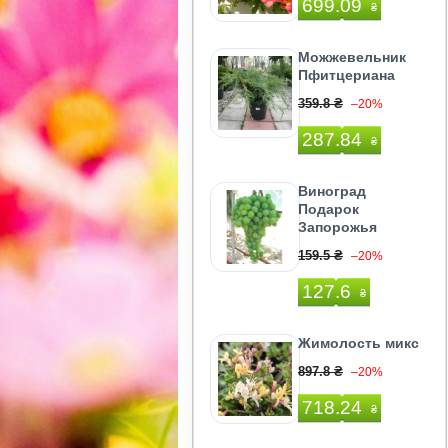
699.09
₴
Можжевельник
Пфитцериана
359.8 ₴
–20%
287.84
₴
Виноград
Подарок
Запорожья
159.5 ₴
–20%
127.6
₴
Жимолость микс
897.8 ₴
–20%
718.24
₴