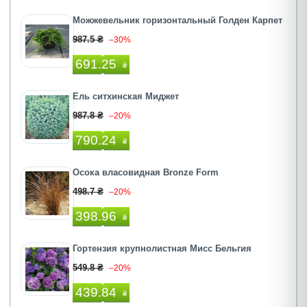
Можжевельник горизонтальный Голден Карпет
987.5 ₴
–30%
691.25
₴
Ель ситхинская Миджет
987.8 ₴
–20%
790.24
₴
Осока власовидная Bronze Form
498.7 ₴
–20%
398.96
₴
Гортензия крупнолистная Мисс Бельгия
549.8 ₴
–20%
439.84
₴