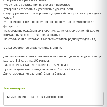
-ускорение прорастания семян
-укоренение рассады при пикировке и пересадке
-ускорение созревания и увеличение урожайности
-защиту растений от заморозков и других неблагоприятных природных
условий
-устойчивость к фитофорозу, пероноспорозу, парше, бактериозу и
фузариозу
-возрождение ослабленных и омолаживание старых растений за счет
стимуляции бокового побегообразования
-нейтрализацию нитратов, тяжелых металлов, радионуклидов и т.д.
В 1 мл содержится около 40 капель Эпина.
Для замачивания семян овощных и плодово-ягодных культур используют
раствор: 1-2 капли на 100 мл воды.
Для цветочных культур: 4 капли на 100 мл воды.
Луковицы цветочных культур и черенки: 1 мл на 2 л воды.
Для опрыскивания растений: 1 мл на 5 л воды.
Комментарии
Комментариев пока нет, Вы можете
свой.