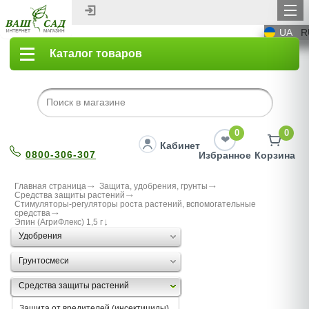
UA
R
Каталог товаров
0
0
Кабинет
0800-306-307
Избранное
Корзина
Главная страница
Защита, удобрения, грунты
Средства защиты растений
Стимуляторы-регуляторы роста растений, вспомогательные
средства
Эпин (АгриФлекс) 1,5 г
Удобрения
Грунтосмеси
Средства защиты растений
Защита от вредителей (инсектициды)