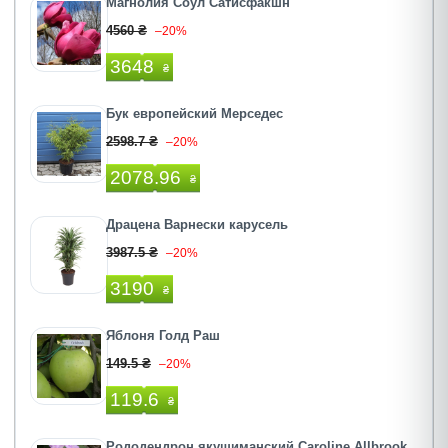
Магнолия Соул Сатисфакшн
4560 ₴
–20%
3648
₴
Бук европейский Мерседес
2598.7 ₴
–20%
2078.96
₴
Драцена Варнески карусель
3987.5 ₴
–20%
3190
₴
Яблоня Голд Раш
149.5 ₴
–20%
119.6
₴
Рододендрон якушиманский Caroline Allbrook