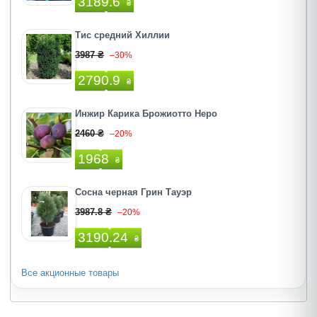
3189.6
₴
Тис средний Хиллии
3987 ₴
–30%
2790.9
₴
Инжир Карика Брожиотто Неро
2460 ₴
–20%
1968
₴
Сосна черная Грин Тауэр
3987.8 ₴
–20%
3190.24
₴
Все акционные товары