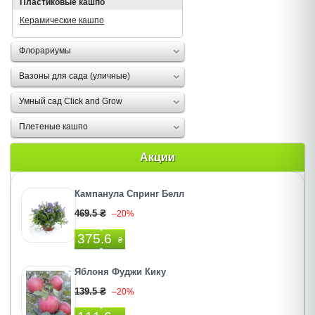
Пластиковые кашпо
Керамические кашпо
Флорариумы
Вазоны для сада (уличные)
Умный сад Click and Grow
Плетеные кашпо
Акции
Кампанула Спринг Белл
469.5 ₴
–20%
375.6
₴
Яблоня Фуджи Кику
139.5 ₴
–20%