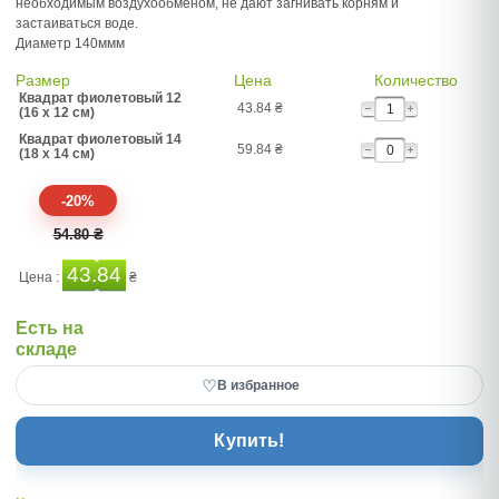
необходимым воздухообменом, не дают загнивать корням и
застаиваться воде.
Диаметр 140ммм
Размер
Цена
Количество
Квадрат фиолетовый 12
43.84
₴
(16 x 12 см)
Квадрат фиолетовый 14
59.84
₴
(18 x 14 см)
-20%
54.80 ₴
43.84
Цена :
₴
Есть на
складе
♡
В избранное
Купить!