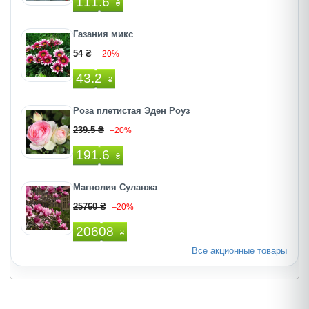
111.6
₴
Газания микс
54 ₴
–20%
43.2
₴
Роза плетистая Эден Роуз
239.5 ₴
–20%
191.6
₴
Магнолия Суланжа
25760 ₴
–20%
20608
₴
Все акционные товары