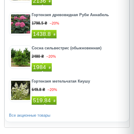
2136
₴
Гортензия древовидная Руби Аннабель
1798.5 ₴
–20%
1438.8
₴
Сосна сильвестрис (обыкновенная)
2480 ₴
–20%
1984
₴
Гортензия метельчатая Киушу
649.8 ₴
–20%
519.84
₴
Все акционные товары