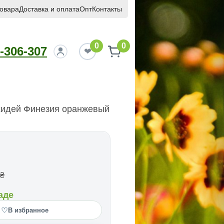
товара
Доставка и оплата
Опт
Контакты
0
0
-306-307
хидей Финезия оранжевый
₴
аде
♡
В избранное