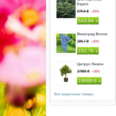
Карел
679.8 ₴
–20%
543.84
₴
Виноград Волхв
189.7 ₴
–20%
151.76
₴
Цитрус Лимон
27985 ₴
–30%
19589.5
₴
Все акционные товары