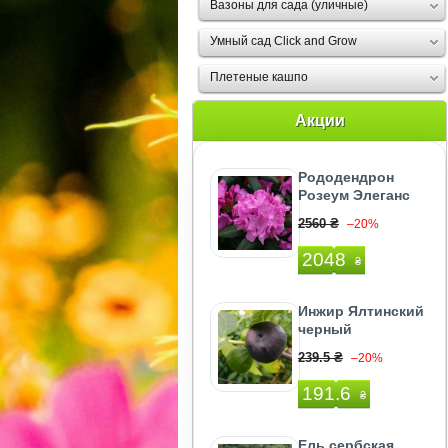
Вазоны для сада (уличные)
Умный сад Click and Grow
Плетеные кашпо
Акции
Рододендрон
Розеум Элеганс
2560 ₴
–20%
2048
₴
Инжир Ялтинский
черный
239.5 ₴
–20%
191.6
₴
Ель сербская