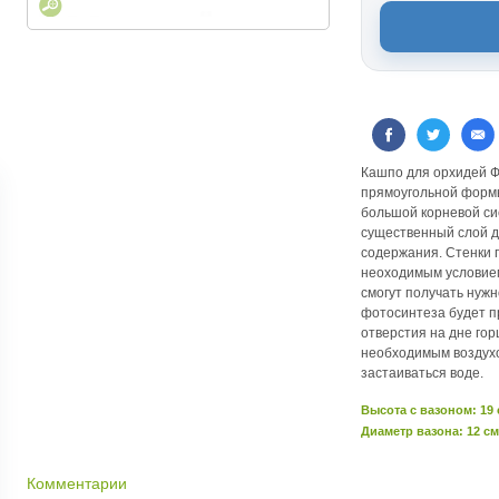
Кашпо для орхидей Ф
прямоугольной формы
большой корневой си
существенный слой д
содержания. Стенки 
неоходимым условием
смогут получать нужн
фотосинтеза будет п
отверстия на дне го
необходимым воздухо
застаиваться воде.
Высота c вазоном: 19
Диаметр вазона: 12 см
Комментарии