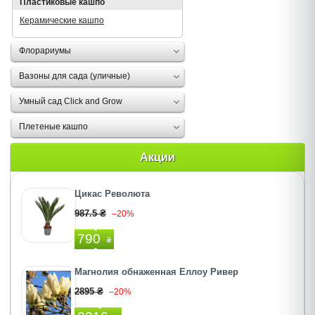
Пластиковые кашпо
Керамические кашпо
Флорариумы
Вазоны для сада (уличные)
Умный сад Click and Grow
Плетеные кашпо
Акции
Цикас Революта
987.5 ₴
–20%
790
₴
Магнолия обнаженная Еллоу Ривер
2895 ₴
–20%