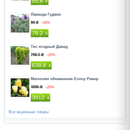
55.6
₴
Лаванда Гудвин
99 ₴
–20%
79.2
₴
Тис ягодный Давид
798.5 ₴
–20%
638.8
₴
Магнолия обнаженная Еллоу Ривер
4890 ₴
–20%
3912
₴
Все акционные товары