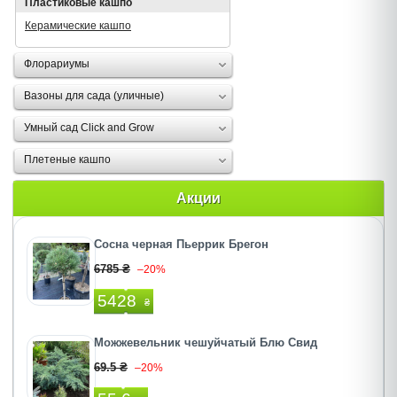
Пластиковые кашпо
Керамические кашпо
Флорариумы
Вазоны для сада (уличные)
Умный сад Click and Grow
Плетеные кашпо
Акции
Сосна черная Пьеррик Брегон
6785 ₴
–20%
5428
₴
Можжевельник чешуйчатый Блю Свид
69.5 ₴
–20%