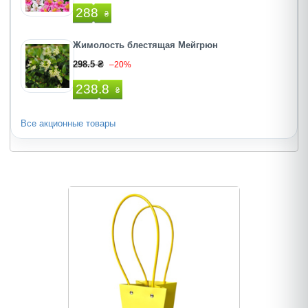
288
₴
Жимолость блестящая Мейгрюн
298.5 ₴
–20%
238.8
₴
Все акционные товары