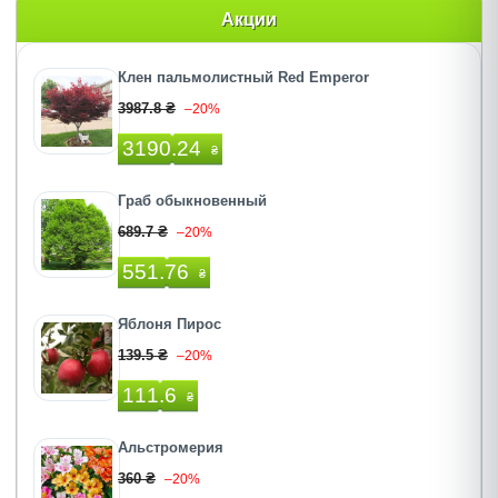
Акции
Клен пальмолистный Red Emperor
3987.8 ₴
–20%
3190.24
₴
Граб обыкновенный
689.7 ₴
–20%
551.76
₴
Яблоня Пирос
139.5 ₴
–20%
111.6
₴
Альстромерия
360 ₴
–20%