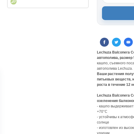
Lechuza Balconera C
автополива, размер 5
кашпо, съемного пос
автополива Lechuza.
Ваши растения полу
питьевых веществ, 
роста в течение 12 
Lechuza Balconera C
озеленения балконо
- кашпо выдерживает
+70°С
- устойчивы к атмос
солнце
- изготовлен из высо
ударам.