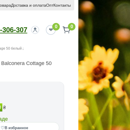
товара
Доставка и оплата
Опт
Контакты
0
0
-306-307
tage 50 белый
 Balconera Cottage 50
0
₴
аде
♡
В избранное