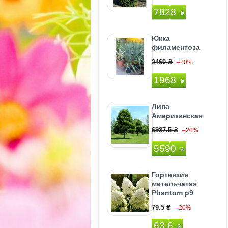
7828
₴
Юкка
филаментоза
2460 ₴
–20%
1968
₴
Липа
Американская
6987.5 ₴
–20%
5590
₴
Гортензия
метельчатая
Phantom р9
79.5 ₴
–20%
63.6
₴