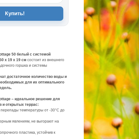
Купить!
ottage 50 белый с системой
0 х 19 х 19 см
состоит из внешнего
адочного горшка и системы
чат достаточное количество воды и
необходимых для их оптимального
недель.
ottage – идеальное решение для
в и открытых террас:
 перепады температуры от -30°С до
ферным явлениям, не выгорают на
копрочного пластика, устойчив к