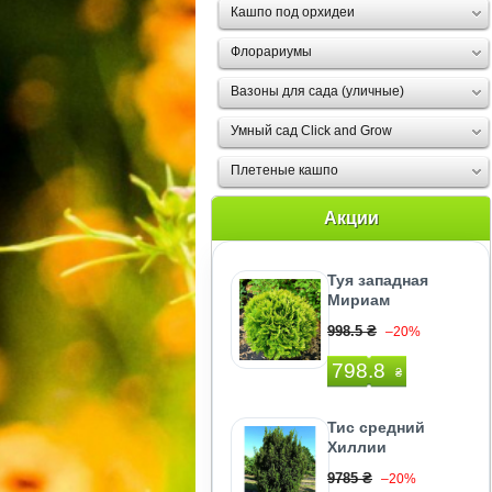
Кашпо под орхидеи
Флорариумы
Вазоны для сада (уличные)
Умный сад Click and Grow
Плетеные кашпо
Акции
Туя западная
Мириам
998.5 ₴
–20%
798.8
₴
Тис средний
Хиллии
9785 ₴
–20%