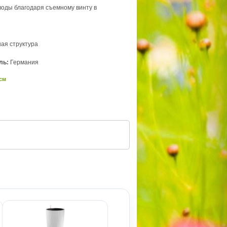
воды благодаря съемному винту в
ая структура
ль:
Германия
 см