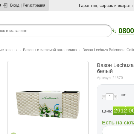
U
Вход
|
Регистрация
Гарантия, сервис и возрат 
0800
ые вазоны
Вазоны с системой автополива
Вазон Lechuza Balconera Cot
Вазон Lechuza
белый
Артикул: 24870
шт.
2912.0
Цена:
Есть на скл