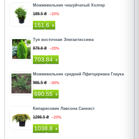
Можжевельник чешуйчатый Холгер
189.5 ₴
–20%
151.6
₴
Туя восточная Элегантиссима
879.8 ₴
–20%
703.84
₴
Можжевельник средний Пфитцериана Глаука
986.5 ₴
–30%
690.55
₴
Кипарисовик Лавсона Санкист
1298.5 ₴
–20%
1038.8
₴