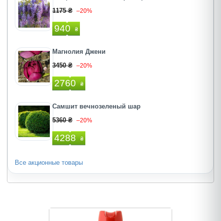
1175 ₴
–20%
940
₴
Магнолия Джени
3450 ₴
–20%
2760
₴
Самшит вечнозеленый шар
5360 ₴
–20%
4288
₴
Все акционные товары