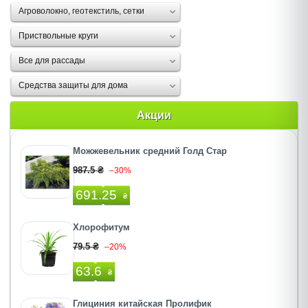
Агроволокно, геотекстиль, сетки
Приствольные круги
Все для рассады
Средства защиты для дома
Акции
Можжевельник средний Голд Стар
987.5 ₴
–30%
691.25
₴
Хлорофитум
79.5 ₴
–20%
63.6
₴
Глициния китайская Пролифик