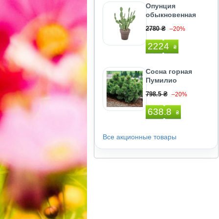
Опунция
обыкновенная
2780 ₴
–20%
2224
₴
Сосна горная
Пумилио
798.5 ₴
–20%
638.8
₴
Все акционные товары