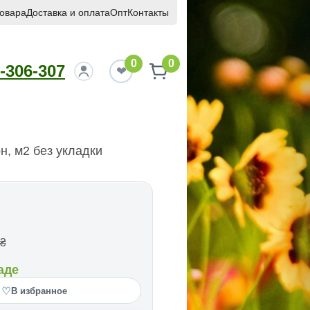
товара
Доставка и оплата
Опт
Контакты
0
0
-306-307
н, м2 без укладки
₴
аде
♡
В избранное