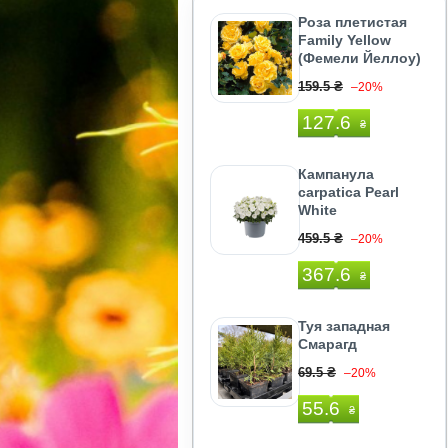
Роза плетистая
Family Yellow
(Фемели Йеллоу)
159.5 ₴
–20%
127.6
₴
Кампанула
carpatica Pearl
White
459.5 ₴
–20%
367.6
₴
Туя западная
Смарагд
69.5 ₴
–20%
55.6
₴