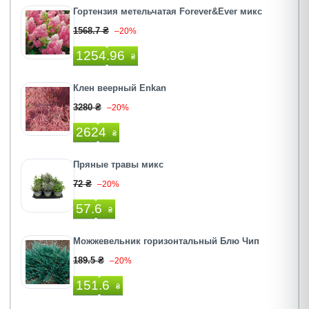
Гортензия метельчатая Forever&Ever микс
1568.7 ₴
–20%
1254.96
₴
Клен веерный Enkan
3280 ₴
–20%
2624
₴
Пряные травы микс
72 ₴
–20%
57.6
₴
Можжевельник горизонтальный Блю Чип
189.5 ₴
–20%
151.6
₴