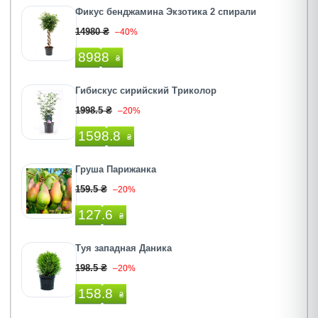
Фикус бенджамина Экзотика 2 спирали
14980 ₴
–40%
8988
₴
Гибискус сирийский Триколор
1998.5 ₴
–20%
1598.8
₴
Груша Парижанка
159.5 ₴
–20%
127.6
₴
Туя западная Даника
198.5 ₴
–20%
158.8
₴