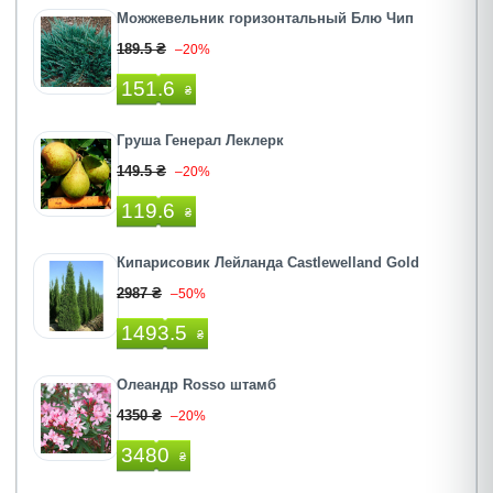
Можжевельник горизонтальный Блю Чип
189.5 ₴
–20%
151.6
₴
Груша Генерал Леклерк
149.5 ₴
–20%
119.6
₴
Кипарисовик Лейланда Castlewelland Gold
2987 ₴
–50%
1493.5
₴
Олеандр Rosso штамб
4350 ₴
–20%
3480
₴