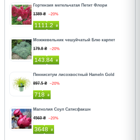
Гортензия метельчатая Петит Флори
1389 ₴
–20%
1111.2
₴
Можжевельник чешуйчатый Блю карпет
179.8 ₴
–20%
143.84
₴
Пеннисетум лисохвостный Hameln Gold
897.5 ₴
–20%
718
₴
Магнолия Соул Сатисфакшн
4560 ₴
–20%
3648
₴