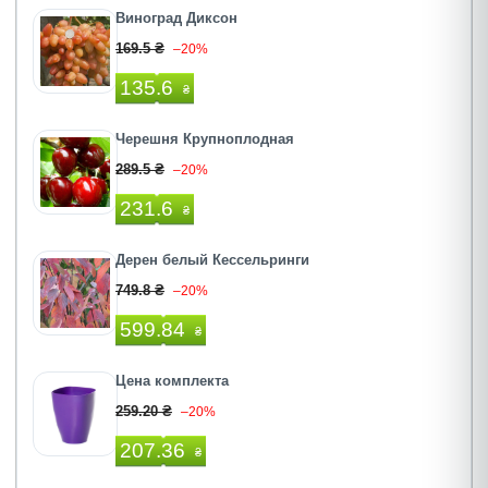
Виноград Диксон
169.5 ₴
–20%
135.6
₴
Черешня Крупноплодная
289.5 ₴
–20%
231.6
₴
Дерен белый Кессельринги
749.8 ₴
–20%
599.84
₴
Цена комплекта
259.20 ₴
–20%
207.36
₴