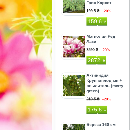
Грин Карпет
199.5 ₴
–20%
159.6
₴
Магнолия Ред
Лаки
3590 ₴
–20%
2872
₴
Актинидия
Крупноплодная +
опылитель (merry
green)
219.5 ₴
–20%
175.6
₴
Береза 160 см