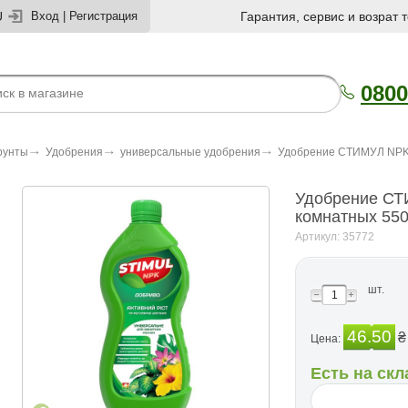
U
Вход
|
Регистрация
Гарантия, сервис и возрат 
0800
рунты
Удобрения
универсальные удобрения
Удобрение СТИМУЛ NPK 
Удобрение СТ
комнатных 55
Артикул: 35772
шт.
46.50
₴
Цена:
Есть на скл