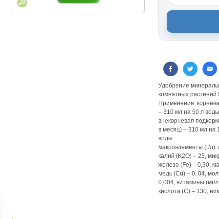
Удобрение минеральн
комнатных растений 
Применение: корневая
– 310 мл на 50 л воды
внекорневая подкормк
в месяц) – 310 мл на 
воды
макроэлементы (г/л): 
калий (K2О) – 25, микр
железо (Fe) – 0,30, ма
медь (Cu) – 0, 04, мо
0,004, витамины (мг/л
кислота (С) – 130, ни