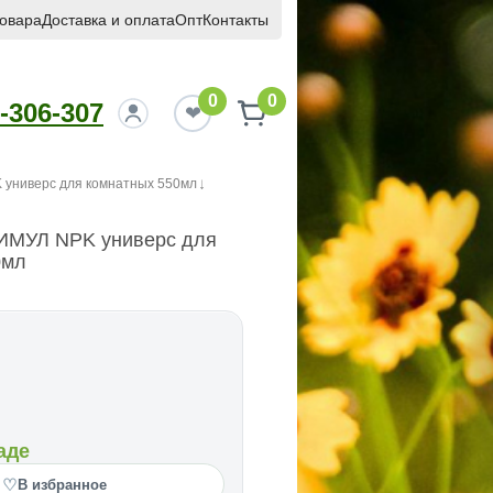
товара
Доставка и оплата
Опт
Контакты
0
0
-306-307
универс для комнатных 550мл
ИМУЛ NPK универс для
0мл
аде
♡
В избранное