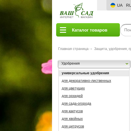
UA
R
Каталог товаров
Главная страница
Защита, удобрения, г
Удобрения
универсальные удобрения
для декоративно-лиственных
для цветущих
для орхидей
для сада-огорода
для кактусов
для хвойных
для цитрусов