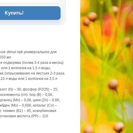
Купить!
ое stimul npk универсальное для
550 мл
 подкормка (полив 3-4 раза в месяц)
 или 1 колпачок на 1,5 л воды,
а (опрыскивание на листьях 2-3 раза
110 л воды или 1 колпачок на 3,5 л
азот (N) – 30, фосфор (P2О5) – 25,
оэлементы (г/л): бор (В) – 0,06,
рганец (Мn) – 0,06, цинк (Zn) – 0,06,
либден (Мо) – 0,006, кобальт (Со) –
): тиамин (В1) – 40, аскорбиновая
котиновая кислота (РР) – 110