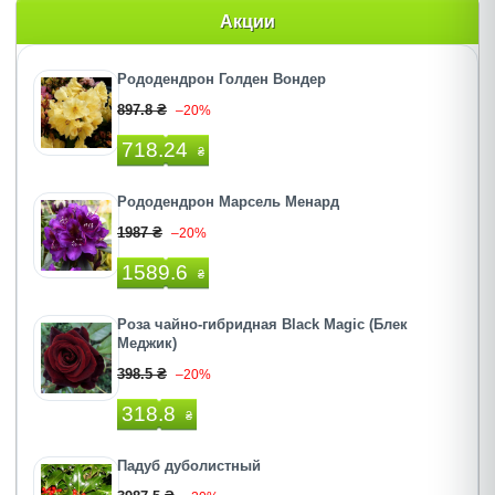
Акции
Рододендрон Голден Вондер
897.8 ₴
–20%
718.24
₴
Рододендрон Марсель Менард
1987 ₴
–20%
1589.6
₴
Роза чайно-гибридная Black Magic (Блек
Меджик)
398.5 ₴
–20%
318.8
₴
Падуб дуболистный