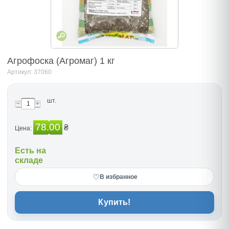
Агрофоска (Агромаг) 1 кг
Артикул: 37060
шт.
78.00
₴
Цена:
Есть на
складе
♡
В избранное
Купить!