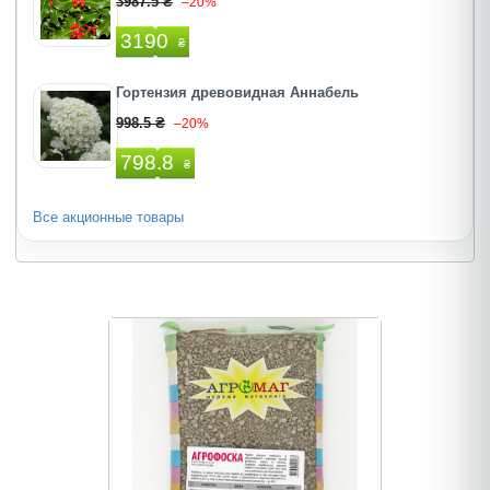
3987.5 ₴
–20%
3190
₴
Гортензия древовидная Аннабель
998.5 ₴
–20%
798.8
₴
Все акционные товары