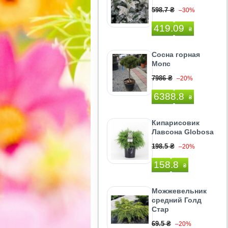
598.7 ₴
–30%
419.09
₴
Сосна горная
Мопс
7986 ₴
–20%
6388.8
₴
Кипарисовик
Лавсона Globosa
198.5 ₴
–20%
158.8
₴
Можжевельник
средний Голд
Стар
69.5 ₴
–20%