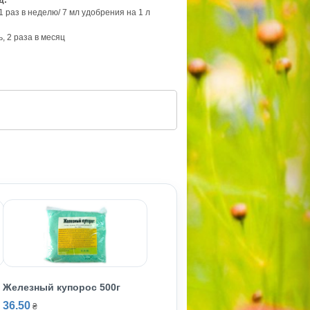
д:
 1 раз в неделю/ 7 мл удобрения на 1 л
, 2 раза в месяц
Железный купорос 500г
36.50
₴