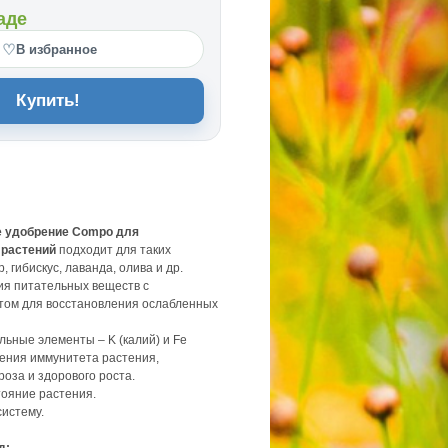
аде
♡
В избранное
Купить!
е удобрение Compo для
 растений
подходит для таких
, гибискус, лаванда, олива и др.
я питательных веществ с
ом для восстановления ослабленных
ьные элементы – K (калий) и Fe
шения иммунитета растения,
оза и здорового роста.
ояние растения.
систему.