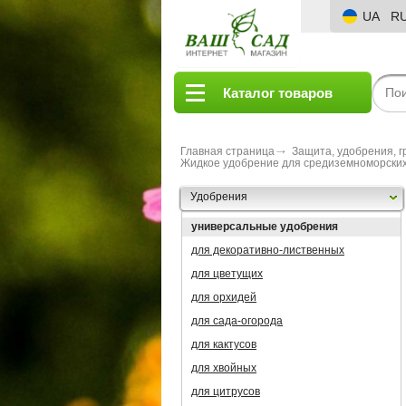
UA
R
Каталог товаров
Главная страница
Защита, удобрения, г
Жидкое удобрение для средиземноморских 
Удобрения
универсальные удобрения
для декоративно-лиственных
для цветущих
для орхидей
для сада-огорода
для кактусов
для хвойных
для цитрусов