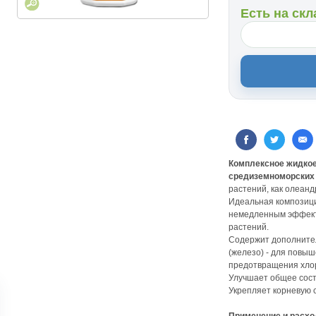
Есть на скл
Комплексное жидко
средиземноморских
растений, как олеандр
Идеальная композици
немедленным эффект
растений.
Содержит дополнител
(железо) - для повы
предотвращения хлор
Улучшает общее сост
Укрепляет корневую 