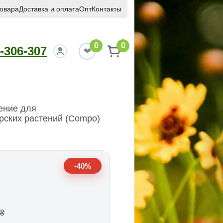
товара
Доставка и оплата
Опт
Контакты
0
0
-306-307
ение для
рских растений (Compo)
-40%
₴