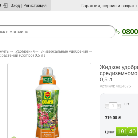
U
Вход
|
Регистрация
Гарантия, сервис и возрат 
0800
рунты
Удобрения
универсальные удобрения
растений (Compo) 0,5 л
Жидкое удобр
средиземномо
0,5 л
Артикул: 4024675
шт.
319.00 ₴
191.40
Цена: