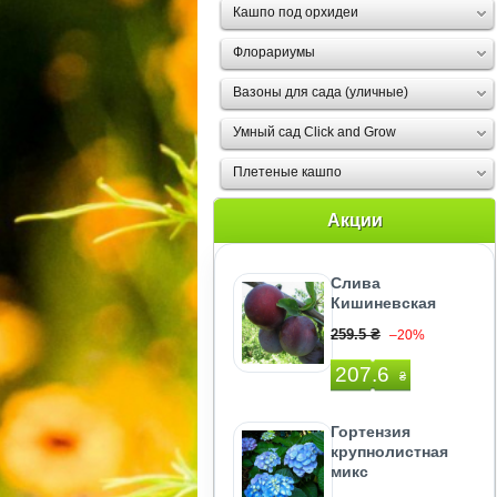
Кашпо под орхидеи
Флорариумы
Вазоны для сада (уличные)
Умный сад Click and Grow
Плетеные кашпо
Акции
Слива
Кишиневская
259.5 ₴
–20%
207.6
₴
Гортензия
крупнолистная
микс