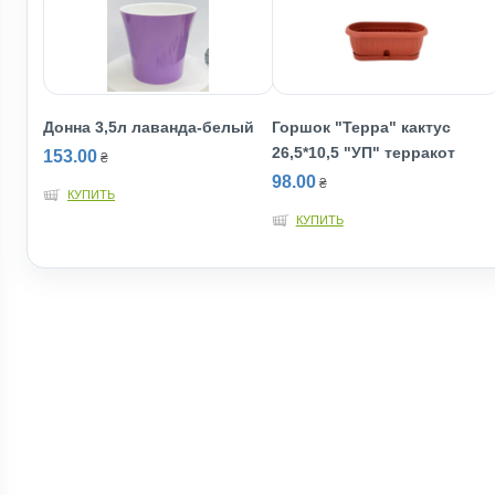
Донна 3,5л лаванда-белый
Горшок "Терра" кактус
26,5*10,5 "УП" терракот
153.00
₴
98.00
₴
КУПИТЬ
КУПИТЬ