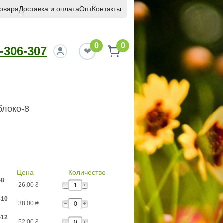
товара
Доставка и оплата
Опт
Контакты
0
0
-306-307
блоко-8
Цена
Количество
-8
26.00
₴
-10
38.00
₴
-12
52.00
₴