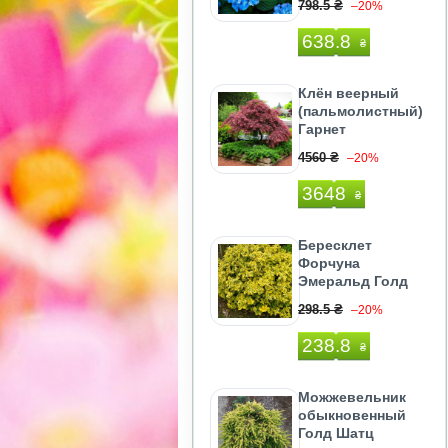
798.5 ₴
–20%
638.8
₴
Клён веерный
(пальмолистный)
Гарнет
4560 ₴
–20%
3648
₴
Бересклет
Форчуна
Эмеральд Голд
298.5 ₴
–20%
238.8
₴
Можжевельник
обыкновенный
Голд Шатц