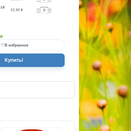
-14
62.80
₴
де
♡
В избранное
Купить!