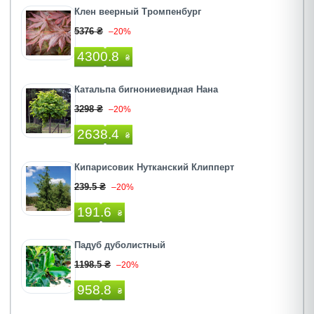
Клен веерный Тромпенбург
5376 ₴
–20%
4300.8
₴
Катальпа бигнониевидная Нана
3298 ₴
–20%
2638.4
₴
Кипарисовик Нутканский Клипперт
239.5 ₴
–20%
191.6
₴
Падуб дуболистный
1198.5 ₴
–20%
958.8
₴