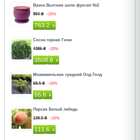
Вазон Вьетнам шелк фуксия №2
954 ₴
–20%
763.2
₴
Сосна горная Гном
4386 ₴
–20%
3508.8
₴
Можжевельник средний Олд Голд
69.5 ₴
–20%
55.6
₴
Персик Белый лебедь
139.5 ₴
–20%
111.6
₴