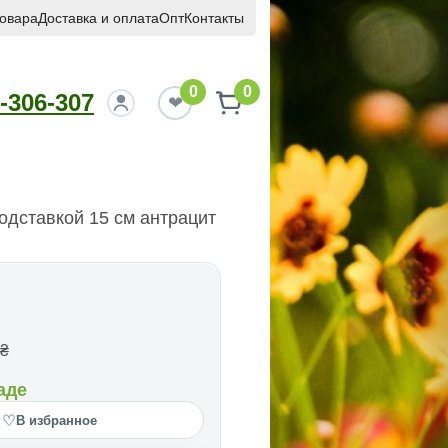
товара
Доставка и оплата
Опт
Контакты
0
0
-306-307
подставкой 15 см антрацит
₴
аде
♡
В избранное