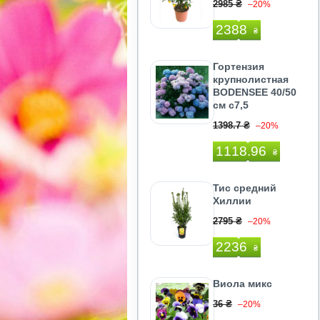
2985 ₴
–20%
2388
₴
Гортензия
крупнолистная
BODENSEE 40/50
см с7,5
1398.7 ₴
–20%
1118.96
₴
Тис средний
Хиллии
2795 ₴
–20%
2236
₴
Виола микс
36 ₴
–20%