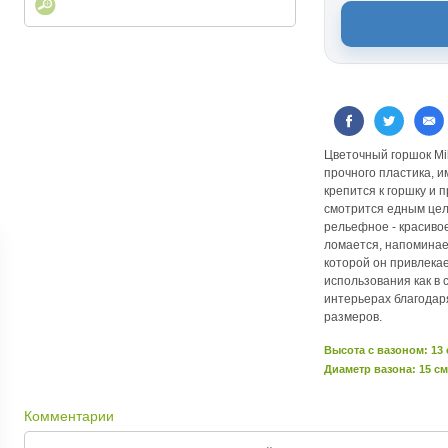
Цветочный горшок Mi
прочного пластика, и
крепится к горшку и 
смотрится едным цел
рельефное - красивое
ломается, напоминае
которой он привлека
использования как в
интерьерах благодар
размеров.
Высота c вазоном: 13
Диаметр вазона: 15 см
Комментарии