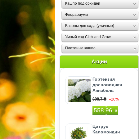
Кашпо под орхидеи
Флорариумы
Вазоны для сада (уличные)
Умный сад Click and Grow
Плетеные кашпо
Акции
Гортензия
древовидная
Аннабель
698.7 ₴
–20%
558.96
₴
Цитрус
Каломондин