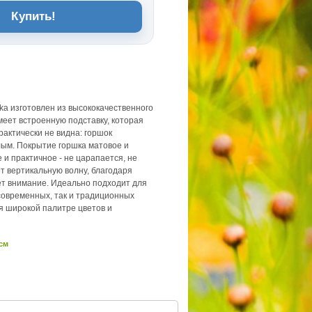
Купить!
ka изготовлен из высококачественного
меет встроенную подставку, которая
практически не видна: горшок
ым. Покрытие горшка матовое и
 и практичное - не царапается, не
т вертикальную волну, благодаря
ет внимание. Идеально подходит для
 современных, так и традиционных
я широкой палитре цветов и
 см