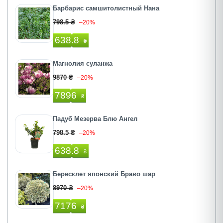
Барбарис самшитолистный Нана
798.5 ₴
–20%
638.8
₴
Магнолия суланжа
9870 ₴
–20%
7896
₴
Падуб Мезерва Блю Ангел
798.5 ₴
–20%
638.8
₴
Бересклет японский Браво шар
8970 ₴
–20%
7176
₴