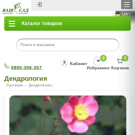
UA
R
Каталог товаров
0
0
Кабинет
0800-306-307
Избранное
Корзина
Дендрология
Растения
Дендрология