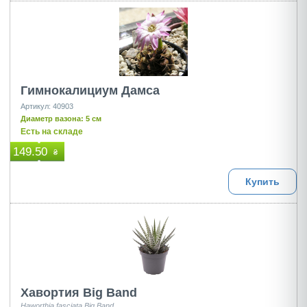
Гимнокалициум Дамса
Артикул: 40903
Диаметр вазона: 5 см
Есть на складе
149.50
₴
Купить
Хавортия Big Band
Haworthia fasciata Big Band