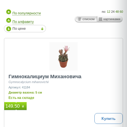
по:
12
24
48
60
По популярности
списком
картинками
По алфавиту
По цене
Гимнокалициум Михановича
Gymnocalycium mihanovichii
Артикул: 41184
Диаметр вазона: 5 см
Есть на складе
149.50
₴
Купить