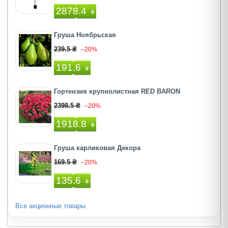
2878.4
₴
Груша Ноябрьская
239.5 ₴
–20%
191.6
₴
Гортензия крупнолистная RED BARON
2398.5 ₴
–20%
1918.8
₴
Груша карликовая Декора
169.5 ₴
–20%
135.6
₴
Все акционные товары