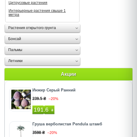
Цитрусовые растения
Интерьерные растения свыше 1
метра
Растения открытого грунта
Бонсай
Пальмы
Летники
Акции
Инжир Серый Ранний
239.5 ₴
–20%
191.6
₴
Груша верболистая Pendula штамб
3598 ₴
–20%