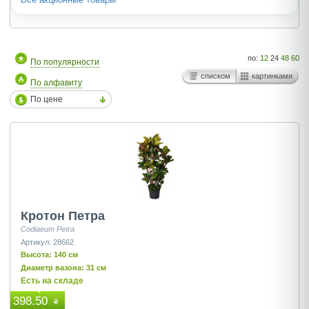
по:
12
24
48
60
По популярности
списком
картинками
По алфавиту
По цене
Кротон Петра
Codiaeum Petra
Артикул: 28662
Высота: 140 см
Диаметр вазона: 31 см
Есть на складе
398.50
₴