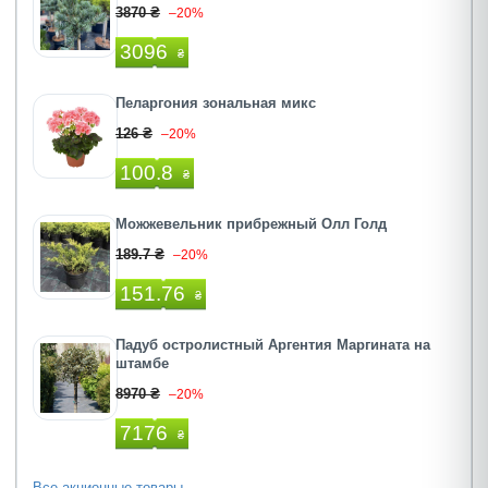
3870 ₴
–20%
3096
₴
Пеларгония зональная микс
126 ₴
–20%
100.8
₴
Можжевельник прибрежный Олл Голд
189.7 ₴
–20%
151.76
₴
Падуб остролистный Аргентия Маргината на
штамбе
8970 ₴
–20%
7176
₴
Все акционные товары