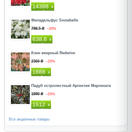
14388
₴
Филадельфус Snowbelle
798.5 ₴
–20%
638.8
₴
Клен веерный Redwine
2360 ₴
–20%
1888
₴
Падуб остролистный Аргентия Маргината
1890 ₴
–20%
1512
₴
Все акционные товары