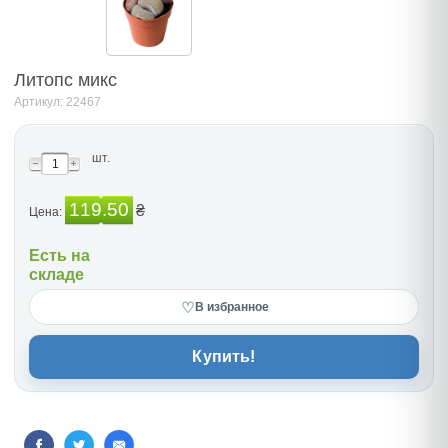
Литопс микс
Артикул: 22467
шт.
119.50
₴
Цена:
Есть на
складе
♡
В избранное
Купить!