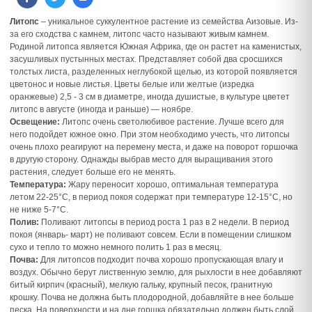
Литопс
– уникальное суккулентное растение из семейства Аизовые. Из-
за его сходства с камнем, литопс часто называют живым камнем.
Родиной литопса является Южная Африка, где он растет на каменистых,
засушливых пустынных местах. Представляет собой два сросшихся
толстых листа, разделенных неглубокой щелью, из которой появляется
цветонос и новые листья. Цветы белые или желтые (изредка
оранжевые) 2,5 - 3 см в диаметре, иногда душистые, в культуре цветет
литопс в августе (иногда и раньше) — ноябре.
Освещение:
Литопс очень светолюбивое растение. Лучше всего для
него подойдет южное окно. При этом необходимо учесть, что литопсы
очень плохо реагируют на перемену места, и даже на поворот горшочка
в другую сторону. Однажды выбрав место для выращивания этого
растения, следует больше его не менять.
Температура:
Жару переносит хорошо, оптимальная температура
летом 22-25°C, в период покоя содержат при температуре 12-15°C, но
не ниже 5-7°C.
Полив:
Поливают литопсы в период роста 1 раз в 2 недели. В период
покоя (январь- март) не поливают совсем. Если в помещении слишком
сухо и тепло то можно немного полить 1 раз в месяц.
Почва:
Для литопсов подходит почва хорошо пропускающая влагу и
воздух. Обычно берут лиственную землю, для рыхлости в нее добавляют
битый кирпич (красный), мелкую гальку, крупный песок, гранитную
крошку. Почва не должна быть плодородной, добавляйте в нее больше
песка. На поверхности и на дне горшка обязательно должен быть слой