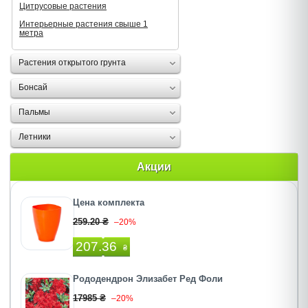
Цитрусовые растения
Интерьерные растения свыше 1
метра
Растения открытого грунта
Бонсай
Пальмы
Летники
Акции
Цена комплекта
259.20 ₴
–20%
207.36
₴
Рододендрон Элизабет Ред Фоли
17985 ₴
–20%