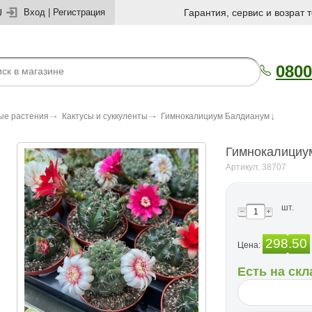
U
Вход
|
Регистрация
Гарантия, сервис и возрат 
0800
ые растения
Кактусы и суккуленты
Гимнокалициум Балдианум
Гимнокалициу
Артикул: 38707
шт.
298.50
Цена:
Есть на скл