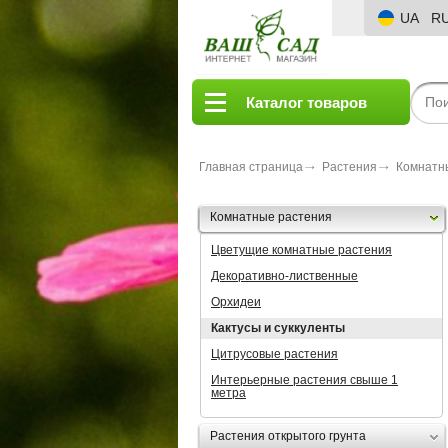
UA
R
Каталог товаров
Главная страница
Растения
Комнатн
Комнатные растения
Цветущие комнатные растения
Декоративно-лиственные
Орхидеи
Кактусы и суккуленты
Цитрусовые растения
Интерьерные растения свыше 1
метра
Растения открытого грунта