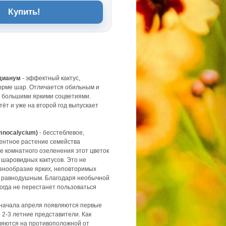
Купить!
дианум
- эффектный кактус,
рме шар. Отличается обильным и
 большими яркими соцветиями.
ёт и уже на второй год выпускает
nocalycium)
- бесстеблевое,
лентное растение семейства
ре комнатного озеленения этот цветок
 шаровидных кактусов. Это не
азнообразие ярких, неповторимых
т равнодушным. Благодаря необычной
когда не перестанет пользоваться
начала апреля появляются первые
о 2-3 летние представители. Как
ляются на противоположной от