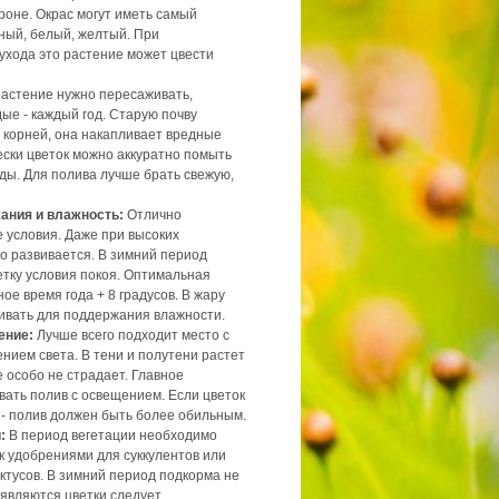
роне. Окрас могут иметь самый
ный, белый, желтый. При
ухода это растение может цвести
 растение нужно пересаживать,
ые - каждый год. Старую почву
 корней, она накапливает вредные
ски цветок можно аккуратно помыть
ды. Для полива лучше брать свежую,
ания и влажность:
Отлично
 условия. Даже при высоких
о развивается. В зимний период
етку условия покоя. Оптимальная
ое время года + 8 градусов. В жару
ивать для поддержания влажности.
ение:
Лучше всего подходит место с
нием света. В тени и полутени растет
 особо не страдает. Главное
вать полив с освещением. Если цветок
 - полив должен быть более обильным.
:
В период вегетации необходимо
к удобрениями для суккулентов или
ктусов. В зимний период подкорма не
оявляются цветки следует