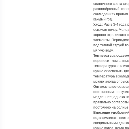
солнечного света сто
разнообразный: крас
соблюдениях правил 
каждый год.
Уход:
Раз в 3-4 года
освежая почву. Молод
хорошо отряхивают с
элементы. Периодиче
под теплой струей во
мягкую воду.
Температура содерж
переносит комнатные
температурах отличн
нужно обеспечить цв
температура в холодн
можно иногда опрыск
Оптимальное освещ
постоянным поступле
медленнее, однако не
правильно согласовы
постоянно на солнце
Внесение удобрений
подкармливать цвето
специальными для ка
нужно вовсе. Когда п