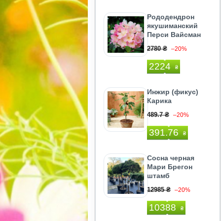
Рододендрон
якушиманский
Перси Вайсман
2780 ₴
–20%
2224
₴
Инжир (фикус)
Карика
489.7 ₴
–20%
391.76
₴
Сосна черная
Мари Брегон
штамб
12985 ₴
–20%
10388
₴