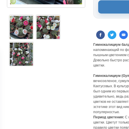
Гимнокалициум бал
напоминающий по фо
пышным цветением с
Довольно быстро раст
цветки.
Гимнокалициум (Gym
вечнозеленое, сукку
Кактусовых. В культу
был одним из первых
удивительно, ведь р
цветков не оставляе
эстетике этот вид ни
популярностью.
Период цветения:
С 
цветки. Цветут тольк
правило цветки появ