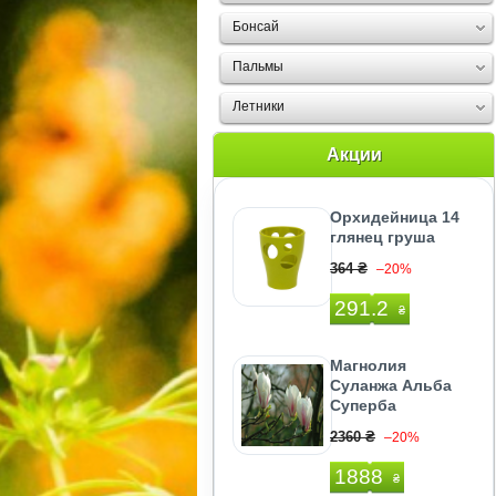
Бонсай
Пальмы
Летники
Акции
Орхидейница 14
глянец груша
364 ₴
–20%
291.2
₴
Магнолия
Суланжа Альба
Суперба
2360 ₴
–20%
1888
₴