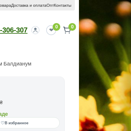
товара
Доставка и оплата
Опт
Контакты
0
0
-306-307
м Балдианум
₴
аде
♡
В избранное