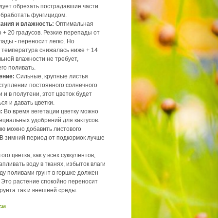
дует обрезать пострадавшие части.
бработать фунгицидом.
ания и влажность:
Оптимальная
 + 20 градусов. Резкие перепады от
ады - переносит легко. Но
 температура снижалась ниже + 14
ьной влажности не требует,
го поливать.
ение:
Сильные, крупные листья
туплении постоянного солнечного
и и в полутени, этот цветок будет
ся и давать цветки.
:
Во время вегетации цветку можно
ециальных удобрений для кактусов.
лю можно добавить листового
 В зимний период от подкормок лучше
ого цветка, как у всех суккулентов,
апливать воду в тканях, избыток влаги
ду поливами грунт в горшке должен
 Это растение спокойно переносит
грунта так и внешней среды.
 см