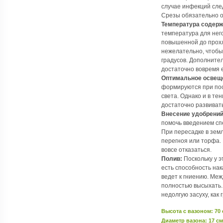
случае инфекций сле
Срезы обязательно о
Температура содерж
температура для него
повышенной до прохл
нежелательно, чтобы
градусов. Дополнител
достаточно вовремя е
Оптимальное освещ
формируются при пос
света. Однако и в тен
достаточно развивать
Внесение удобрений
помочь введением сп
При пересадке в зем
перегноя или торфа.
вовсе отказаться.
Полив:
Поскольку у эт
есть способность нак
ведет к гниению. Меж
полностью высыхать.
недолгую засуху, как 
Высота c вазоном: 70
Диаметр вазона: 17 см