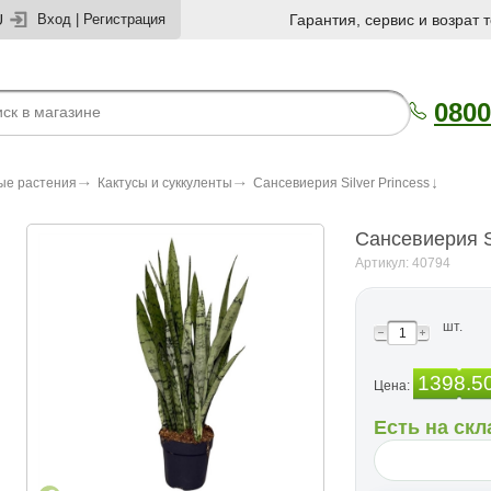
U
Вход
|
Регистрация
Гарантия, сервис и возрат 
0800
ые растения
Кактусы и суккуленты
Сансевиерия Silver Princess
Сансевиерия Si
Артикул: 40794
шт.
1398.5
Цена:
Есть на скл