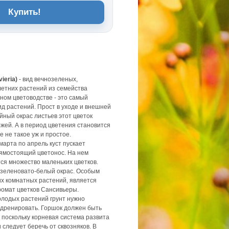
Купить!
ieria)
- вид вечнозеленых,
летних растений из семейства
ном цветоводстве - это самый
д растений. Прост в уходе и внешней
йный окрас листьев этот цветок
жей. А в период цветения становится
е не такое уж и простое.
марта по апрель куст пускает
рямостоящий цветонос. На нем
ся множество маленьких цветков.
зеленовато-белый окрас. Особым
их комнатных растений, является
омат цветков Сансивьеры.
лодых растений грунт нужно
дренировать. Горшок должен быть
 поскольку корневая система развита
 следует беречь от сквозняков. В