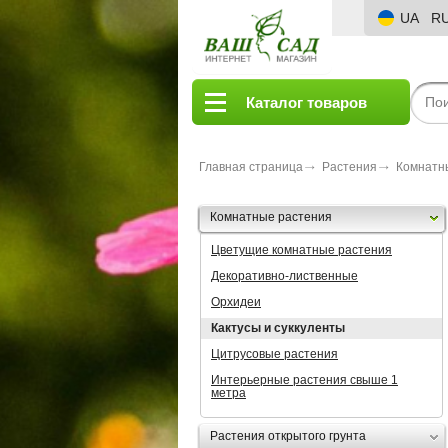
UA
R
Каталог товаров
Главная страница
Растения
Комнатн
Комнатные растения
Цветущие комнатные растения
Декоративно-лиственные
Орхидеи
Кактусы и суккуленты
Цитрусовые растения
Интерьерные растения свыше 1
метра
Растения открытого грунта