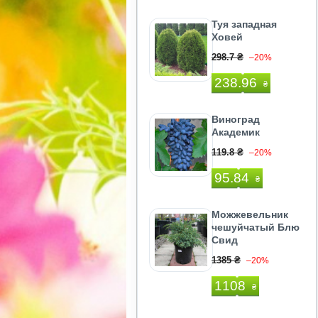
Туя западная
Ховей
298.7 ₴
–20%
238.96
₴
Виноград
Академик
119.8 ₴
–20%
95.84
₴
Можжевельник
чешуйчатый Блю
Свид
1385 ₴
–20%
1108
₴