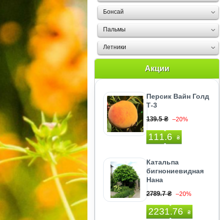
Бонсай
Пальмы
Летники
Акции
Персик Вайн Голд
Т-3
139.5 ₴
–20%
111.6
₴
Катальпа
бигнониевидная
Нана
2789.7 ₴
–20%
2231.76
₴