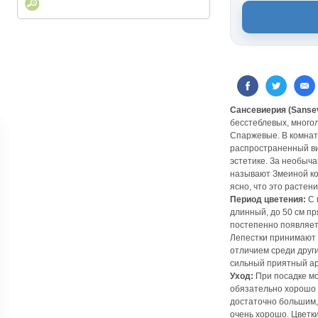
Сансевиерия (Sansev
бесстеблевых, много
Спаржевые. В комнат
распространенный ви
эстетике. За необыча
называют Змеиной ко
ясно, что это растени
Период цветения:
С 
длинный, до 50 см п
постепенно появляет
Лепестки принимают 
отличием среди друг
сильный приятный ар
Уход:
При посадке мо
обязательно хорошо 
достаточно большим,
очень хорошо. Цветки