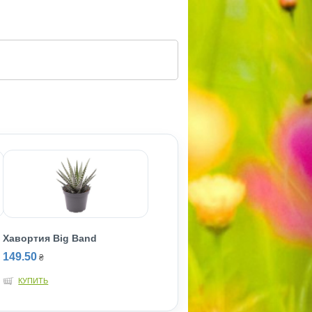
Хавортия Big Band
149.50
₴
КУПИТЬ