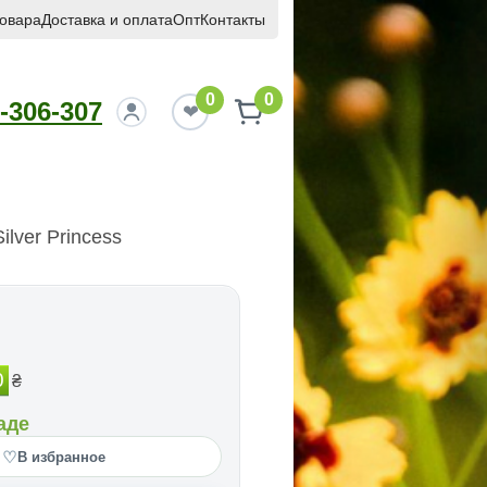
товара
Доставка и оплата
Опт
Контакты
0
0
-306-307
lver Princess
0
₴
аде
♡
В избранное