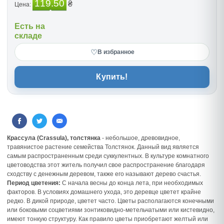
119.50
₴
Цена:
Есть на
складе
♡
В избранное
Купить!
Крассула (Crassula), толстянка
- небольшое, древовидное,
травянистое растение семейства Толстянок. Данный вид является
самым распространенным среди суккулентных. В культуре комнатного
цветоводства этот житель получил свое распространение благодаря
сходству с денежным деревом, также его называют дерево счастья.
Период цветения:
С начала весны до конца лета, при необходимых
факторов. В условиях домашнего ухода, это деревце цветет крайне
редко. В дикой природе, цветет часто. Цветы располагаются конечными
или боковыми соцветиями зонтиковидно-метельчатыми или кистевидно,
имеют тонкую структуру. Как правило цветы приобретают желтый или