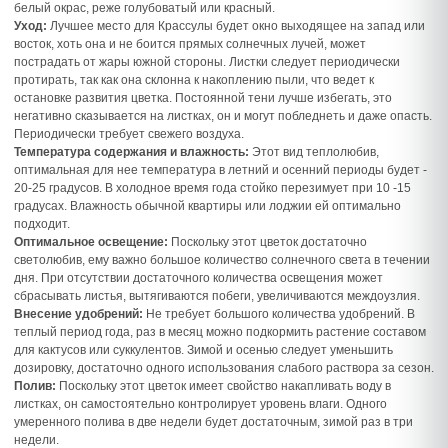
белый окрас, реже голубоватый или красный.
Уход:
Лучшее место для Крассулы будет окно выходящее на запад или
восток, хоть она и не боится прямых солнечных лучей, может
пострадать от жары южной стороны. Листки следует периодически
протирать, так как она склонна к накоплению пыли, что ведет к
остановке развития цветка. Постоянной тени лучше избегать, это
негативно сказывается на листках, он и могут побледнеть и даже опасть.
Периодически требует свежего воздуха.
Температура содержания и влажность:
Этот вид теплолюбив,
оптимальная для нее температура в летний и осенний периоды будет -
20-25 градусов. В холодное время года стойко перезимует при 10 -15
градусах. Влажность обычной квартиры или лоджии ей оптимально
подходит.
Оптимальное освещение:
Поскольку этот цветок достаточно
светолюбив, ему важно большое количество солнечного света в течении
дня. При отсутствии достаточного количества освещения может
сбрасывать листья, вытягиваются побеги, увеличиваются междоузлия.
Внесение удобрений:
Не требует большого количества удобрений. В
теплый период года, раз в месяц можно подкормить растение составом
для кактусов или суккулентов. Зимой и осенью следует уменьшить
дозировку, достаточно одного использования слабого раствора за сезон.
Полив:
Поскольку этот цветок имеет свойство накапливать воду в
листках, он самостоятельно контролирует уровень влаги. Одного
умеренного полива в две недели будет достаточным, зимой раз в три
недели.