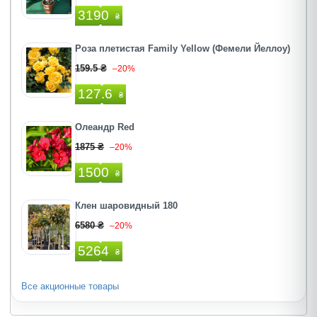
3190
₴
Роза плетистая Family Yellow (Фемели Йеллоу)
159.5 ₴
–20%
127.6
₴
Олеандр Red
1875 ₴
–20%
1500
₴
Клен шаровидный 180
6580 ₴
–20%
5264
₴
Все акционные товары