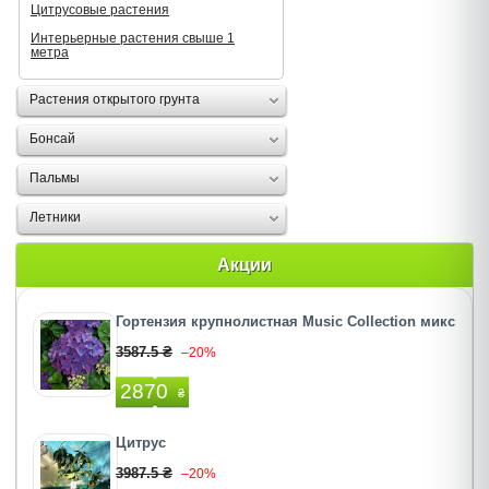
Цитрусовые растения
Интерьерные растения свыше 1
метра
Растения открытого грунта
Бонсай
Пальмы
Летники
Акции
Гортензия крупнолистная Music Collection микс
3587.5 ₴
–20%
2870
₴
Цитрус
3987.5 ₴
–20%