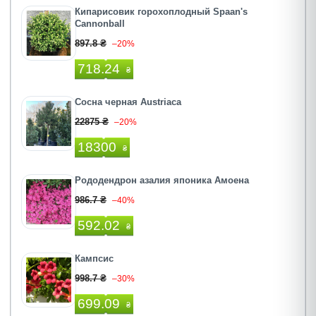
Кипарисовик горохоплодный Spaan's
Cannonball
897.8 ₴
–20%
718.24
₴
Сосна черная Austriaca
22875 ₴
–20%
18300
₴
Рододендрон азалия японика Амоена
986.7 ₴
–40%
592.02
₴
Кампсис
998.7 ₴
–30%
699.09
₴