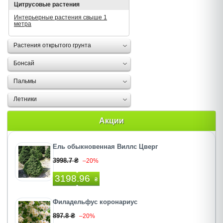
Цитрусовые растения
Интерьерные растения свыше 1
метра
Растения открытого грунта
Бонсай
Пальмы
Летники
Акции
Ель обыкновенная Виллс Цверг
3998.7 ₴
–20%
3198.96
₴
Филадельфус коронариус
897.8 ₴
–20%