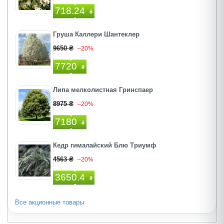
718.24
₴
Груша Каллери Шантеклер
9650 ₴
–20%
7720
₴
Липа мелколистная Гринспаер
8975 ₴
–20%
7180
₴
Кедр гималайский Блю Триумф
4563 ₴
–20%
3650.4
₴
Все акционные товары