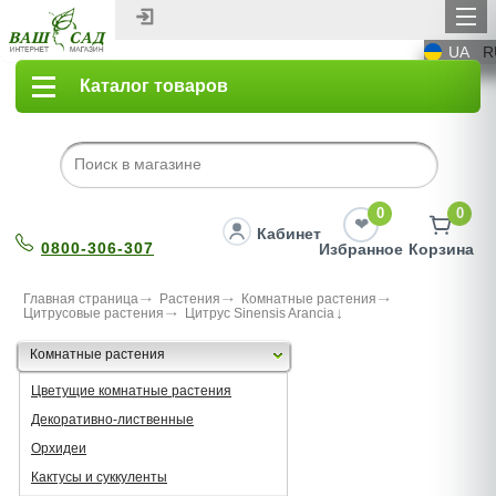
UA
R
Каталог товаров
0
0
Кабинет
0800-306-307
Избранное
Корзина
Главная страница
Растения
Комнатные растения
Цитрусовые растения
Цитрус Sinensis Arancia
Комнатные растения
Цветущие комнатные растения
Декоративно-лиственные
Орхидеи
Кактусы и суккуленты