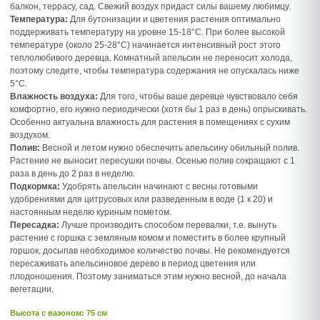
балкон, террасу, сад. Свежий воздух придаст силы вашему любимцу.
Температура:
Для бутонизации и цветения растения оптимально
поддерживать температуру на уровне 15-18°C. При более высокой
температуре (около 25-28°C) начинается интенсивный рост этого
теплолюбивого деревца. Комнатный апельсин не переносит холода,
поэтому следите, чтобы температура содержания не опускалась ниже
5°C.
Влажность воздуха:
Для того, чтобы ваше деревце чувствовало себя
комфортно, его нужно периодически (хотя бы 1 раз в день) опрыскивать.
Особенно актуальна влажность для растения в помещениях с сухим
воздухом.
Полив:
Весной и летом нужно обеспечить апельсину обильный полив.
Растение не выносит пересушки почвы. Осенью полив сокращают с 1
раза в день до 2 раз в неделю.
Подкормка:
Удобрять апельсин начинают с весны готовыми
удобрениями для цитрусовых или разведенным в воде (1 к 20) и
настоянным неделю куриным пометом.
Пересадка:
Лучше производить способом перевалки, т.е. вынуть
растение с горшка с земляным комом и поместить в более крупный
горшок, досыпав необходимое количество почвы. Не рекомендуется
пересаживать апельсиновое дерево в период цветения или
плодоношения. Поэтому заниматься этим нужно весной, до начала
вегетации.
Высота c вазоном: 75 см