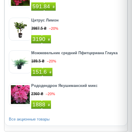
591.84
₴
Цитрус Лимон
3987.5 ₴
–20%
3190
₴
Можжевельник средний Пфитцериана Глаука
189.5 ₴
–20%
151.6
₴
Рододендрон Якушиманский микс
2360 ₴
–20%
1888
₴
Все акционные товары