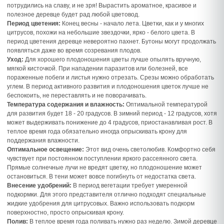
потрудились на славу, и не зря! Вырастить ароматное, красивое и
полезное деревце будет рад любой цветовод.
Период цветения:
Конец весны - начало лета. Цветки, как и у многих
цитрусов, похожи на небольшие звездочки, ярко - белого цвета. В
период цветения деревце невероятно пахнет. Бутоны могут продолжать
появляться даже во время созревания плодов.
Уход:
Для хорошего плодоношения цветы лучше опылять вручную,
мягкой кисточкой. При нападении паразитов или болезней, все
пораженные побеги и листья нужно отрезать. Срезы можно обработать
углем. В период активного развития и плодоношения цветок лучше не
беспокоить, не переставлять и не поворачивать.
Температура содержания и влажность:
Оптимальной температурой
для развития будет 18 - 20 градусов. В зимний период - 12 градусов, хотя
может выдерживать понижение до 4 градусов, приостанавливая рост. В
теплое время года обязательно иногда опрыскивать крону для
поддержания влажности.
Оптимальное освещение:
Этот вид очень светолюбив. Комфортно себя
чувствует при постоянном поступлении яркого рассеянного света.
Прямые солнечные лучи не вредят цветку, но плодоношение может
остановиться. В тени может вовсе погибнуть от недостатка света.
Внесение удобрений:
В период вегетации требует умеренной
подкормки. Для этого представителя отлично подходят специальные
жидкие удобрения для цитрусовых. Важно использовать подкорм
поверхностно, просто опрыскивая крону.
Полив:
В теплое время года поливать нужно раз неделю. Зимой деревце