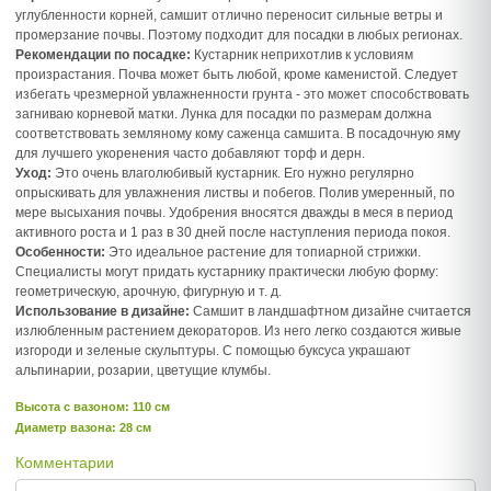
углубленности корней, самшит отлично переносит сильные ветры и
промерзание почвы. Поэтому подходит для посадки в любых регионах.
Рекомендации по посадке:
Кустарник неприхотлив к условиям
произрастания. Почва может быть любой, кроме каменистой. Следует
избегать чрезмерной увлажненности грунта - это может способствовать
загниваю корневой матки. Лунка для посадки по размерам должна
соответствовать земляному кому саженца самшита. В посадочную яму
для лучшего укоренения часто добавляют торф и дерн.
Уход:
Это очень влаголюбивый кустарник. Его нужно регулярно
опрыскивать для увлажнения листвы и побегов. Полив умеренный, по
мере высыхания почвы. Удобрения вносятся дважды в меся в период
активного роста и 1 раз в 30 дней после наступления периода покоя.
Особенности:
Это идеальное растение для топиарной стрижки.
Специалисты могут придать кустарнику практически любую форму:
геометрическую, арочную, фигурную и т. д.
Использование в дизайне:
Самшит в ландшафтном дизайне считается
излюбленным растением декораторов. Из него легко создаются живые
изгороди и зеленые скульптуры. С помощью буксуса украшают
альпинарии, розарии, цветущие клумбы.
Высота c вазоном: 110 см
Диаметр вазона: 28 см
Комментарии