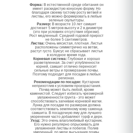
Форма:
В естественной среде обитания он
имеет раскидистую конусную форму. Но
благодаря своему густому росту ветвей и
листвы, его можно формировать в любые
зеленые скульптуры.
Размер:
В возрасте 10 лет самшит
достигает 5 метров высоту и 2 в диаметре
(это при условиях отсутствия обрезки).
Рост медленный. Средний годовой прирост
не более 5 сантиметров.
Листва:
Очень мясистая, плотная. Листья
расположены симметрично на ветви,
растут густо. Буксус не сбрасывает листья
в холодное время года.
Корневая система:
Глубокая и хорошо
разветвленная. За счет углубленности
корней, самшит отлично переносит
сильные ветры и промерзание почвы.
Поэтому подходит для посадки в любых
регионах.
Рекомендации по посадке:
Кустарник
неприхотлив к условиям произрастания.
Почва может быть любой, кроме
каменистой. Следует избегать чрезмерной
увлажненности грунта - это может
способствовать загниваю корневой матки.
Лунка для посадки по размерам должна
соответствовать земляному кому саженца
самшита. В посадочную яму для лучшего
укоренения часто добавляют торф и дерн.
Уход:
Это очень влаголюбивый кустарник.
Его нужно регулярно опрыскивать для
увлажнения листвы и побегов. Полив
умеренный, по мере высыхания почвы.