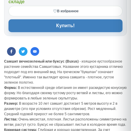
складе
♡
В избранное
Купить!
Самшит вечнозеленый или буксус (Buxus)
- изящное кустообразное
растение семейства Самшитовых. Название этого кустарника отлично
подходит под его внешний вид. На греческом "букшпан" означает
"плотный". Именно так выглядит крона самшита - плотное, густое
зеленое полотно.
Форма:
В естественной среде обитания он имеет раскидистую конусную
форму. Но благодаря своему густому росту ветвей и листвы, его можно
формировать в любые зеленые скульптуры.
Размер:
В возрасте 10 лет самшит достигает 5 метров высоту и 2 в
диаметре (это при условиях отсутствия обрезки). Рост медленный.
Средний годовой прирост не более 5 сантиметров.
Листва:
Очень мясистая, плотная. Листья расположены симметрично на
ветви, растут густо. Буксус не сбрасывает листья в холодное время года.
Корневая система:
Глубокая и хорошо разветвленная. За счет