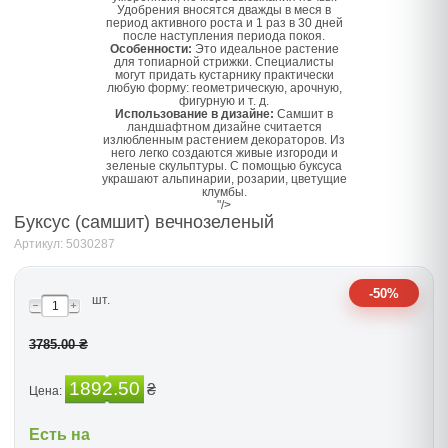
Удобрения вносятся дважды в меся в
период активного роста и 1 раз в 30 дней
после наступления периода покоя.
Особенности:
Это идеальное растение
для топиарной стрижки. Специалисты
могут придать кустарнику практически
любую форму: геометрическую, арочную,
фигурную и т. д.
Использование в дизайне:
Самшит в
ландшафтном дизайне считается
излюбленным растением декораторов. Из
него легко создаются живые изгороди и
зеленые скульптуры. С помощью буксуса
украшают альпинарии, розарии, цветущие
клумбы.
"/>
Буксус (самшит) вечнозеленый
Артикул: 5030287
-50%
шт.
3785.00 ₴
1892.50
₴
Цена:
Есть на