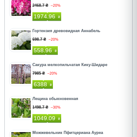
2468.7 ₴
–20%
1974.96
₴
Гортензия древовидная Аннабель
698.7 ₴
–20%
558.96
₴
Сакура мелкопильчатая Кику-Шидаре
7985 ₴
–20%
6388
₴
Лещина обыкновенная
1498.7 ₴
–30%
1049.09
₴
Можжевельник Пфитцериана Ауреа