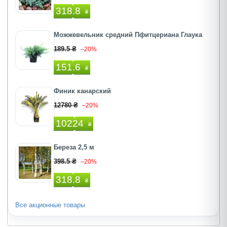
318.8
₴
Можжевельник средний Пфитцериана Глаука
189.5 ₴
–20%
151.6
₴
Финик канарский
12780 ₴
–20%
10224
₴
Береза 2,5 м
398.5 ₴
–20%
318.8
₴
Все акционные товары