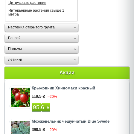
Цитрусовые растения
Интерьерные растения свыше 1
метра
Растения открытого грунта
Бонсай
Пальмы
Летники
Акции
Крыжовник Хинномаки красный
119.5 ₴
–20%
95.6
₴
Можжевельник чешуйчатый Blue Swede
398.5 ₴
–20%