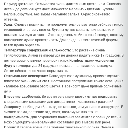
Период цветения:
Отличается очень длительным цветением. Сначала
лета и до декабря куст дает множество маленьких цветков. Бутоны
мелкие, округлые, без выразительного запаха. Окрас сиреневого
оттенка.
Уход:
Следует помнить, что продолжительное цветение отбирает много
жизненной энергии у цветка. Бутоны лучше срезать полностью или
оставлять малую их часть. Этот вид очень любит свежий воздух, поэтому
помещение лучше проветривать. Для придания эстетической формы,
ветви нужно обрезать.
Температура содержания и влажность:
Это растение очень
теплолюбиво. Зимой температура не должна падать ниже 17 градусов. В
летнее время отлично переносит жару.
Комфортными условиями
будут:
температура 24 градуса и повышенная влажность воздуха.
Летом обязательно часто опрыскивать.
Оптимальное освещение:
Благодаря своему южному происхождению,
гипоэстес очень любит свет. Постоянное поступление яркого освещения
- главное требование этого цветка. Переносит даже прямые солнечные
лучи.
Внесение удобрений:
Во время вегетации цветок лучше подкормить
специальными составами для декоративно - лиственных растений.
Дозировку необходимо брать вдвое меньше, чем указано в инструкции. В
зимнее время, растение отдыхает, поэтому можно его не
подкармливать. Для сохранения полезных элементов с осени до весны
можно удобрять минеральными составами раз в месяц или реже.
Полив:
В теплое время года требует тщательного полива. Земля в