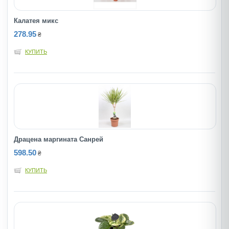
Калатея микс
278.95
₴
КУПИТЬ
Драцена маргината Санрей
598.50
₴
КУПИТЬ