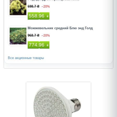
698.7 ₴
–20%
558.96
₴
Можжевельник средний Блю энд Голд
968.7 ₴
–20%
774.96
₴
Все акционные товары