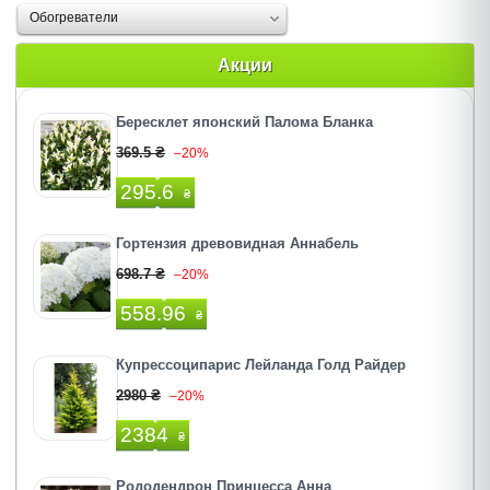
Обогреватели
Акции
Бересклет японский Палома Бланка
369.5 ₴
–20%
295.6
₴
Гортензия древовидная Аннабель
698.7 ₴
–20%
558.96
₴
Купрессоципарис Лейланда Голд Райдер
2980 ₴
–20%
2384
₴
Рододендрон Принцесса Анна