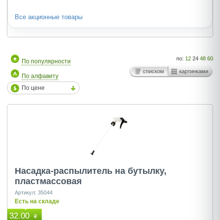
Все акционные товары
по:
12
24
48
60
По популярности
списком
картинками
По алфавиту
По цене
Насадка-распылитель на бутылку,
пластмассовая
Артикул: 35044
Есть на складе
32.00
₴