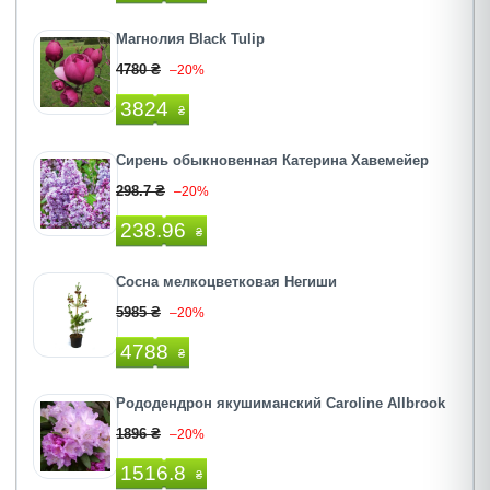
Магнолия Black Tulip
4780 ₴
–20%
3824
₴
Сирень обыкновенная Катерина Хавемейер
298.7 ₴
–20%
238.96
₴
Сосна мелкоцветковая Негиши
5985 ₴
–20%
4788
₴
Рододендрон якушиманский Caroline Allbrook
1896 ₴
–20%
1516.8
₴