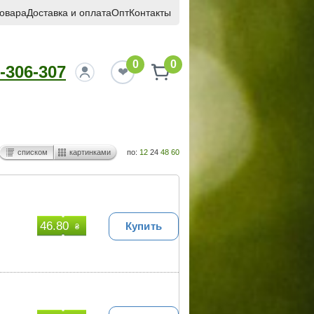
товара
Доставка и оплата
Опт
Контакты
0
0
-306-307
списком
картинками
по:
12
24
48
60
46.80
Купить
₴