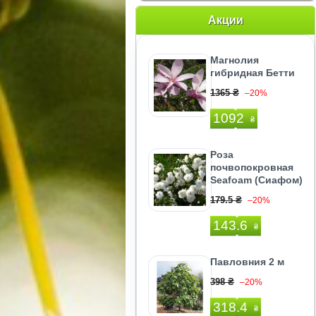
Акции
Магнолия
гибридная Бетти
1365 ₴
–20%
1092
₴
Роза
почвопокровная
Seafoam (Сиафом)
179.5 ₴
–20%
143.6
₴
Павловния 2 м
398 ₴
–20%
318.4
₴