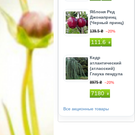
Яблоня Ред
Джонапринц
(Черный принц)
139.5 ₴
–20%
111.6
₴
Кедр
атлантический
(атласский)
Глаука пендула
8975 ₴
–20%
7180
₴
Все акционные товары