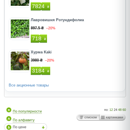
7824
₴
Лавровишня Ротундифолиа
897.5 ₴
–20%
718
₴
Хурма Kaki
3980 ₴
–20%
3184
₴
Все акционные товары
по:
12
24
48
60
По популярности
списком
картинками
По алфавиту
По цене