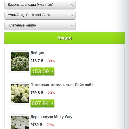
Вазоны для сада (уличные)
Умный сад Click and Grow
Плетеные кашпо
Акции
Дейция
218.7 ₴
–30%
153.09
₴
Гортензия метельчатая Лаймлайт
759.8 ₴
–20%
607.84
₴
Дерен коуза Milky Way
9780 ₴
–20%